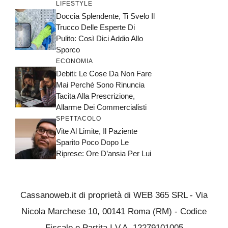
LIFESTYLE
Doccia Splendente, Ti Svelo Il
Trucco Delle Esperte Di
Pulito: Così Dici Addio Allo
Sporco
ECONOMIA
Debiti: Le Cose Da Non Fare
Mai Perché Sono Rinuncia
Tacita Alla Prescrizione,
Allarme Dei Commercialisti
SPETTACOLO
Vite Al Limite, Il Paziente
Sparito Poco Dopo Le
Riprese: Ore D’ansia Per Lui
Cassanoweb.it di proprietà di WEB 365 SRL - Via
Nicola Marchese 10, 00141 Roma (RM) - Codice
Fiscale e Partita I.V.A. 12279101005