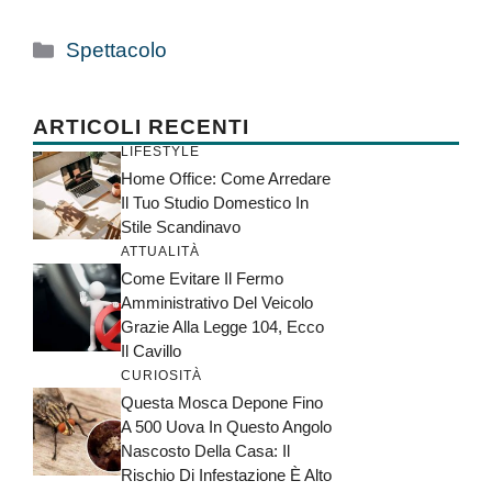
Categorie
Spettacolo
ARTICOLI RECENTI
LIFESTYLE
Home Office: Come Arredare
Il Tuo Studio Domestico In
Stile Scandinavo
ATTUALITÀ
Come Evitare Il Fermo
Amministrativo Del Veicolo
Grazie Alla Legge 104, Ecco
Il Cavillo
CURIOSITÀ
Questa Mosca Depone Fino
A 500 Uova In Questo Angolo
Nascosto Della Casa: Il
Rischio Di Infestazione È Alto