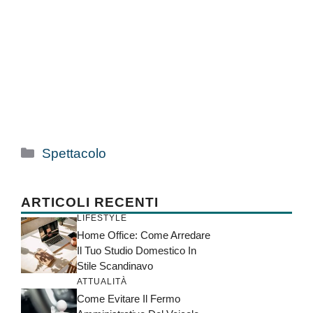
Categorie
Spettacolo
ARTICOLI RECENTI
LIFESTYLE
Home Office: Come Arredare
Il Tuo Studio Domestico In
Stile Scandinavo
ATTUALITÀ
Come Evitare Il Fermo