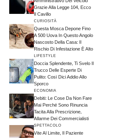
Amministrativo Del Veicolo
Grazie Alla Legge 104, Ecco
Il Cavillo
CURIOSITÀ
Questa Mosca Depone Fino
A 500 Uova In Questo Angolo
Nascosto Della Casa: Il
Rischio Di Infestazione È Alto
LIFESTYLE
Doccia Splendente, Ti Svelo Il
Trucco Delle Esperte Di
Pulito: Così Dici Addio Allo
Sporco
ECONOMIA
Debiti: Le Cose Da Non Fare
Mai Perché Sono Rinuncia
Tacita Alla Prescrizione,
Allarme Dei Commercialisti
SPETTACOLO
Vite Al Limite, Il Paziente