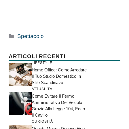
Categorie
Spettacolo
ARTICOLI RECENTI
LIFESTYLE
Home Office: Come Arredare
Il Tuo Studio Domestico In
Stile Scandinavo
ATTUALITÀ
Come Evitare Il Fermo
Amministrativo Del Veicolo
Grazie Alla Legge 104, Ecco
Il Cavillo
CURIOSITÀ
Questa Mosca Depone Fino