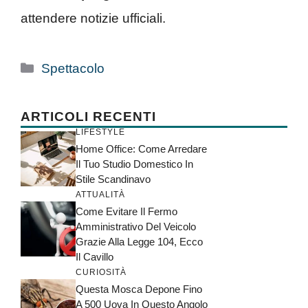
attendere notizie ufficiali.
Categorie
Spettacolo
ARTICOLI RECENTI
LIFESTYLE
Home Office: Come Arredare
Il Tuo Studio Domestico In
Stile Scandinavo
ATTUALITÀ
Come Evitare Il Fermo
Amministrativo Del Veicolo
Grazie Alla Legge 104, Ecco
Il Cavillo
CURIOSITÀ
Questa Mosca Depone Fino
A 500 Uova In Questo Angolo