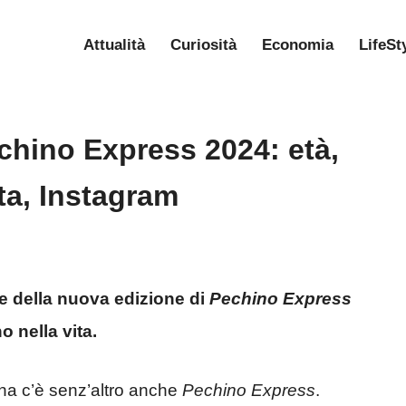
Attualità
Curiosità
Economia
LifeSt
echino Express 2024: età,
ata, Instagram
ie della nuova edizione di
Pechino Express
o nella vita.
iana c’è senz’altro anche
Pechino Express
.