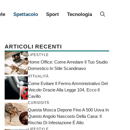
yle
Spettacolo
Sport
Tecnologia
ARTICOLI RECENTI
LIFESTYLE
Home Office: Come Arredare Il Tuo Studio
Domestico In Stile Scandinavo
ATTUALITÀ
Come Evitare Il Fermo Amministrativo Del
Veicolo Grazie Alla Legge 104, Ecco Il
Cavillo
CURIOSITÀ
Questa Mosca Depone Fino A 500 Uova In
Questo Angolo Nascosto Della Casa: Il
Rischio Di Infestazione È Alto
LIFESTYLE