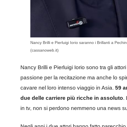
Nancy Brilli e Pierluigi Iorio saranno i Brillanti a Pe
(cassanoweb.it)
Nancy Brilli e Pierluigi Iorio sono tra gli atto
passione per la recitazione ma anche lo spir
cavare nel loro intenso viaggio in Asia.
59 an
due delle carriere più ricche in assoluto
.
in tv, non si perdono nemmeno una news sul 
Negli anni i due attori hanno fatto parecchio 