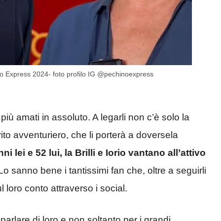
chino Express 2024- foto profilo IG @pechinoexpress
ri più amati in assoluto. A legarli non c’è solo la
ito avventuriero, che li porterà a doversela
ni lei e 52 lui, la Brilli e Iorio vantano all’attivo
 Lo sanno bene i tantissimi fan che, oltre a seguirli
loro conto attraverso i social.
parlare di loro e non soltanto per i grandi