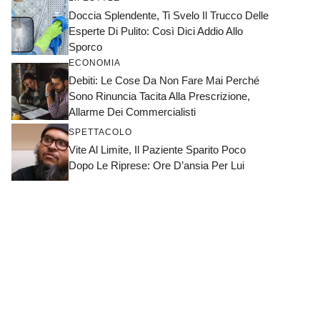
Doccia Splendente, Ti Svelo Il Trucco Delle
Esperte Di Pulito: Così Dici Addio Allo
Sporco
ECONOMIA
Debiti: Le Cose Da Non Fare Mai Perché
Sono Rinuncia Tacita Alla Prescrizione,
Allarme Dei Commercialisti
SPETTACOLO
Vite Al Limite, Il Paziente Sparito Poco
Dopo Le Riprese: Ore D’ansia Per Lui