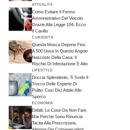
ATTUALITÀ
Come Evitare Il Fermo
Amministrativo Del Veicolo
Grazie Alla Legge 104, Ecco
Il Cavillo
CURIOSITÀ
Questa Mosca Depone Fino
A 500 Uova In Questo Angolo
Nascosto Della Casa: Il
Rischio Di Infestazione È Alto
LIFESTYLE
Doccia Splendente, Ti Svelo Il
Trucco Delle Esperte Di
Pulito: Così Dici Addio Allo
Sporco
ECONOMIA
Debiti: Le Cose Da Non Fare
Mai Perché Sono Rinuncia
Tacita Alla Prescrizione,
Allarme Dei Commercialisti