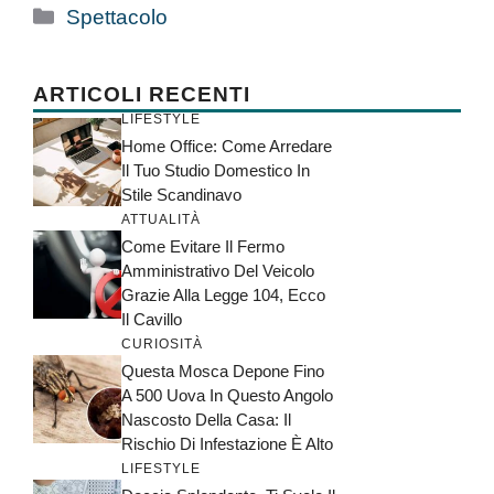
Categorie
Spettacolo
ARTICOLI RECENTI
LIFESTYLE
Home Office: Come Arredare
Il Tuo Studio Domestico In
Stile Scandinavo
ATTUALITÀ
Come Evitare Il Fermo
Amministrativo Del Veicolo
Grazie Alla Legge 104, Ecco
Il Cavillo
CURIOSITÀ
Questa Mosca Depone Fino
A 500 Uova In Questo Angolo
Nascosto Della Casa: Il
Rischio Di Infestazione È Alto
LIFESTYLE