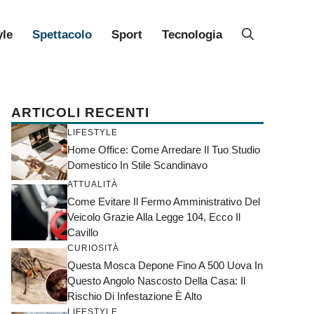
yle
Spettacolo
Sport
Tecnologia
ARTICOLI RECENTI
LIFESTYLE
Home Office: Come Arredare Il Tuo Studio
Domestico In Stile Scandinavo
ATTUALITÀ
Come Evitare Il Fermo Amministrativo Del
Veicolo Grazie Alla Legge 104, Ecco Il
Cavillo
CURIOSITÀ
Questa Mosca Depone Fino A 500 Uova In
Questo Angolo Nascosto Della Casa: Il
Rischio Di Infestazione È Alto
LIFESTYLE