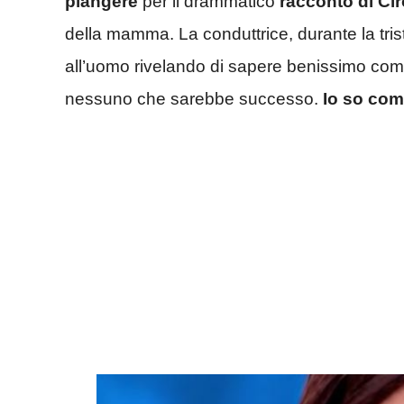
piangere
per il drammatico
racconto di Ciro
della mamma. La conduttrice, durante la trist
all’uomo rivelando di sapere benissimo come
nessuno che sarebbe successo.
Io so com