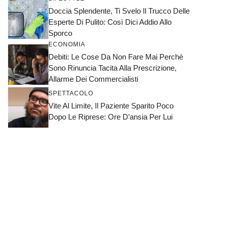
Doccia Splendente, Ti Svelo Il Trucco Delle
Esperte Di Pulito: Così Dici Addio Allo
Sporco
ECONOMIA
Debiti: Le Cose Da Non Fare Mai Perché
Sono Rinuncia Tacita Alla Prescrizione,
Allarme Dei Commercialisti
SPETTACOLO
Vite Al Limite, Il Paziente Sparito Poco
Dopo Le Riprese: Ore D’ansia Per Lui