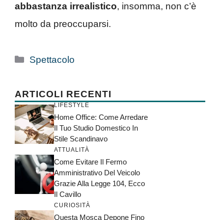
abbastanza irrealistico
, insomma, non c’è
molto da preoccuparsi.
Categorie
Spettacolo
ARTICOLI RECENTI
LIFESTYLE
Home Office: Come Arredare
Il Tuo Studio Domestico In
Stile Scandinavo
ATTUALITÀ
Come Evitare Il Fermo
Amministrativo Del Veicolo
Grazie Alla Legge 104, Ecco
Il Cavillo
CURIOSITÀ
Questa Mosca Depone Fino