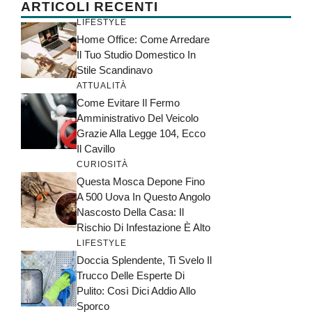
ARTICOLI RECENTI
LIFESTYLE
Home Office: Come Arredare
Il Tuo Studio Domestico In
Stile Scandinavo
ATTUALITÀ
Come Evitare Il Fermo
Amministrativo Del Veicolo
Grazie Alla Legge 104, Ecco
Il Cavillo
CURIOSITÀ
Questa Mosca Depone Fino
A 500 Uova In Questo Angolo
Nascosto Della Casa: Il
Rischio Di Infestazione È Alto
LIFESTYLE
Doccia Splendente, Ti Svelo Il
Trucco Delle Esperte Di
Pulito: Così Dici Addio Allo
Sporco