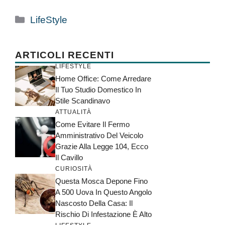
Categorie
LifeStyle
ARTICOLI RECENTI
LIFESTYLE
Home Office: Come Arredare
Il Tuo Studio Domestico In
Stile Scandinavo
ATTUALITÀ
Come Evitare Il Fermo
Amministrativo Del Veicolo
Grazie Alla Legge 104, Ecco
Il Cavillo
CURIOSITÀ
Questa Mosca Depone Fino
A 500 Uova In Questo Angolo
Nascosto Della Casa: Il
Rischio Di Infestazione È Alto