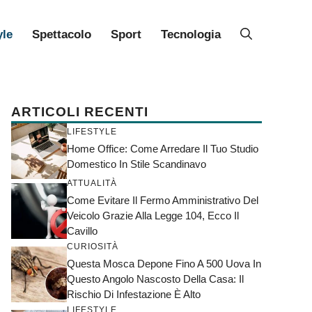
yle
Spettacolo
Sport
Tecnologia
ARTICOLI RECENTI
LIFESTYLE
Home Office: Come Arredare Il Tuo Studio
Domestico In Stile Scandinavo
ATTUALITÀ
Come Evitare Il Fermo Amministrativo Del
Veicolo Grazie Alla Legge 104, Ecco Il
Cavillo
CURIOSITÀ
Questa Mosca Depone Fino A 500 Uova In
Questo Angolo Nascosto Della Casa: Il
Rischio Di Infestazione È Alto
LIFESTYLE