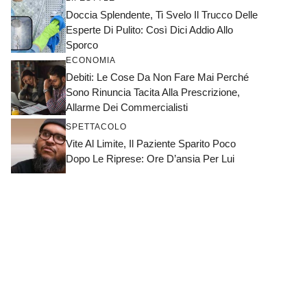
Doccia Splendente, Ti Svelo Il Trucco Delle
Esperte Di Pulito: Così Dici Addio Allo
Sporco
ECONOMIA
Debiti: Le Cose Da Non Fare Mai Perché
Sono Rinuncia Tacita Alla Prescrizione,
Allarme Dei Commercialisti
SPETTACOLO
Vite Al Limite, Il Paziente Sparito Poco
Dopo Le Riprese: Ore D’ansia Per Lui