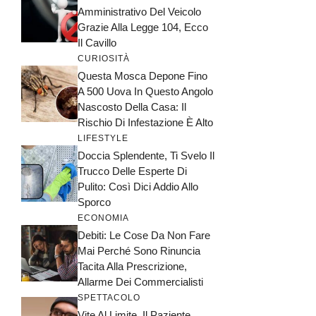
Amministrativo Del Veicolo
Grazie Alla Legge 104, Ecco
Il Cavillo
CURIOSITÀ
Questa Mosca Depone Fino
A 500 Uova In Questo Angolo
Nascosto Della Casa: Il
Rischio Di Infestazione È Alto
LIFESTYLE
Doccia Splendente, Ti Svelo Il
Trucco Delle Esperte Di
Pulito: Così Dici Addio Allo
Sporco
ECONOMIA
Debiti: Le Cose Da Non Fare
Mai Perché Sono Rinuncia
Tacita Alla Prescrizione,
Allarme Dei Commercialisti
SPETTACOLO
Vite Al Limite, Il Paziente