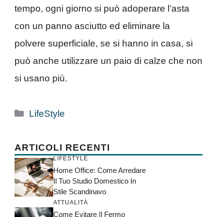
tempo, ogni giorno si può adoperare l’asta
con un panno asciutto ed eliminare la
polvere superficiale, se si hanno in casa, si
può anche utilizzare un paio di calze che non
si usano più.
Categorie
LifeStyle
ARTICOLI RECENTI
LIFESTYLE
Home Office: Come Arredare
Il Tuo Studio Domestico In
Stile Scandinavo
ATTUALITÀ
Come Evitare Il Fermo