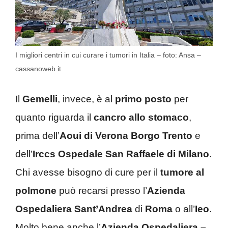
I migliori centri in cui curare i tumori in Italia – foto: Ansa –
cassanoweb.it
Il
Gemelli
, invece, è al
primo posto
per
quanto riguarda il
cancro allo stomaco
,
prima dell’
Aoui di Verona Borgo Trento
e
dell’
Irccs Ospedale San Raffaele di Milano
.
Chi avesse bisogno di cure per il
tumore al
polmone
può recarsi presso l’
Azienda
Ospedaliera Sant’Andrea
di
Roma
o all’
Ieo
.
Molto bene anche l’
Azienda Ospedaliera –