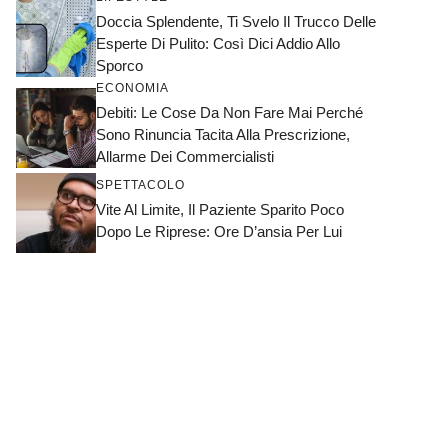
Doccia Splendente, Ti Svelo Il Trucco Delle
Esperte Di Pulito: Così Dici Addio Allo
Sporco
ECONOMIA
Debiti: Le Cose Da Non Fare Mai Perché
Sono Rinuncia Tacita Alla Prescrizione,
Allarme Dei Commercialisti
SPETTACOLO
Vite Al Limite, Il Paziente Sparito Poco
Dopo Le Riprese: Ore D’ansia Per Lui