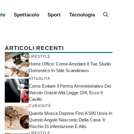
yle
Spettacolo
Sport
Tecnologia
ARTICOLI RECENTI
LIFESTYLE
Home Office: Come Arredare Il Tuo Studio
Domestico In Stile Scandinavo
ATTUALITÀ
Come Evitare Il Fermo Amministrativo Del
Veicolo Grazie Alla Legge 104, Ecco Il
Cavillo
CURIOSITÀ
Questa Mosca Depone Fino A 500 Uova In
Questo Angolo Nascosto Della Casa: Il
Rischio Di Infestazione È Alto
LIFESTYLE