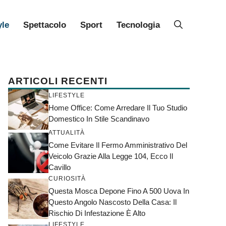
yle
Spettacolo
Sport
Tecnologia
ARTICOLI RECENTI
LIFESTYLE
Home Office: Come Arredare Il Tuo Studio
Domestico In Stile Scandinavo
ATTUALITÀ
Come Evitare Il Fermo Amministrativo Del
Veicolo Grazie Alla Legge 104, Ecco Il
Cavillo
CURIOSITÀ
Questa Mosca Depone Fino A 500 Uova In
Questo Angolo Nascosto Della Casa: Il
Rischio Di Infestazione È Alto
LIFESTYLE