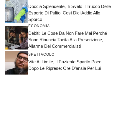
Doccia Splendente, Ti Svelo Il Trucco Delle
Esperte Di Pulito: Così Dici Addio Allo
Sporco
ECONOMIA
Debiti: Le Cose Da Non Fare Mai Perché
Sono Rinuncia Tacita Alla Prescrizione,
Allarme Dei Commercialisti
SPETTACOLO
Vite Al Limite, Il Paziente Sparito Poco
Dopo Le Riprese: Ore D’ansia Per Lui