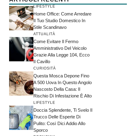
LIFESTYLE
Home Office: Come Arredare
Il Tuo Studio Domestico In
Stile Scandinavo
ATTUALITÀ
Come Evitare Il Fermo
Amministrativo Del Veicolo
Grazie Alla Legge 104, Ecco
Il Cavillo
CURIOSITÀ
Questa Mosca Depone Fino
A 500 Uova In Questo Angolo
Nascosto Della Casa: Il
Rischio Di Infestazione È Alto
LIFESTYLE
Doccia Splendente, Ti Svelo Il
Trucco Delle Esperte Di
Pulito: Così Dici Addio Allo
Sporco