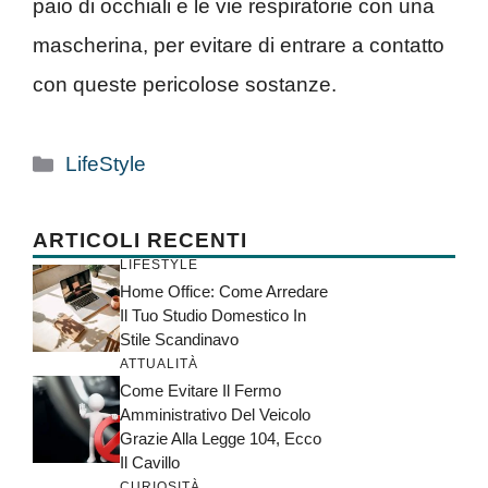
paio di occhiali e le vie respiratorie con una
mascherina, per evitare di entrare a contatto
con queste pericolose sostanze.
Categorie
LifeStyle
ARTICOLI RECENTI
LIFESTYLE
Home Office: Come Arredare
Il Tuo Studio Domestico In
Stile Scandinavo
ATTUALITÀ
Come Evitare Il Fermo
Amministrativo Del Veicolo
Grazie Alla Legge 104, Ecco
Il Cavillo
CURIOSITÀ