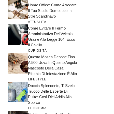
Home Office: Come Arredare
Il Tuo Studio Domestico In
Stile Scandinavo
ATTUALITÀ
Come Evitare Il Fermo
Amministrativo Del Veicolo
Grazie Alla Legge 104, Ecco
Il Cavillo
CURIOSITÀ
Questa Mosca Depone Fino
A 500 Uova In Questo Angolo
Nascosto Della Casa: Il
Rischio Di Infestazione È Alto
LIFESTYLE
Doccia Splendente, Ti Svelo Il
Trucco Delle Esperte Di
Pulito: Così Dici Addio Allo
Sporco
ECONOMIA