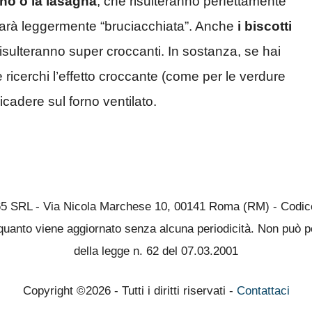
rno o la lasagna
, che risulteranno perfettamente
 sarà leggermente “bruciacchiata”. Anche
i biscotti
risulteranno super croccanti. In sostanza, se hai
icerchi l’effetto croccante (come per le verdure
ricadere sul forno ventilato.
65 SRL - Via Nicola Marchese 10, 00141 Roma (RM) - Codice 
quanto viene aggiornato senza alcuna periodicità. Non può pe
della legge n. 62 del 07.03.2001
Copyright ©2026 - Tutti i diritti riservati -
Contattaci