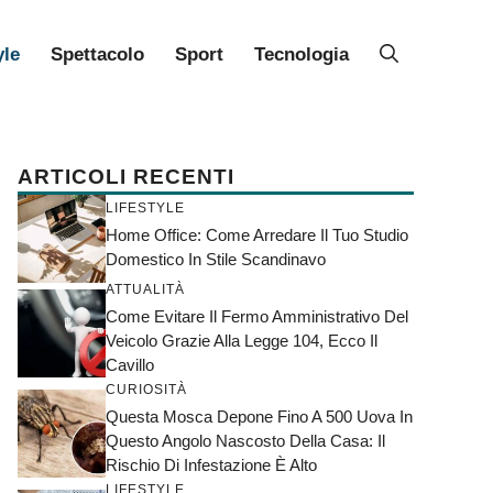
yle
Spettacolo
Sport
Tecnologia
ARTICOLI RECENTI
LIFESTYLE
Home Office: Come Arredare Il Tuo Studio
Domestico In Stile Scandinavo
ATTUALITÀ
Come Evitare Il Fermo Amministrativo Del
Veicolo Grazie Alla Legge 104, Ecco Il
Cavillo
CURIOSITÀ
Questa Mosca Depone Fino A 500 Uova In
Questo Angolo Nascosto Della Casa: Il
Rischio Di Infestazione È Alto
LIFESTYLE