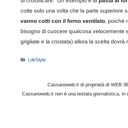
di crostificare. Un esempio è la
pasta al fo
cotte solo una volta che la parte superiore
vanno cotti con il forno ventilato
, poiché 
bisogno di cuocere qualcosa velocemente e r
grigliate e la crostata) allora la scelta dovrà 
Categorie
LifeStyle
Cassanoweb.it di proprietà di WEB 3
Cassanoweb.it non è una testata giornalistica, in 