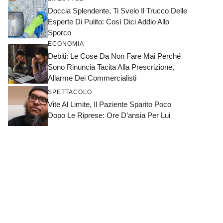
Doccia Splendente, Ti Svelo Il Trucco Delle
Esperte Di Pulito: Così Dici Addio Allo
Sporco
ECONOMIA
Debiti: Le Cose Da Non Fare Mai Perché
Sono Rinuncia Tacita Alla Prescrizione,
Allarme Dei Commercialisti
SPETTACOLO
Vite Al Limite, Il Paziente Sparito Poco
Dopo Le Riprese: Ore D’ansia Per Lui