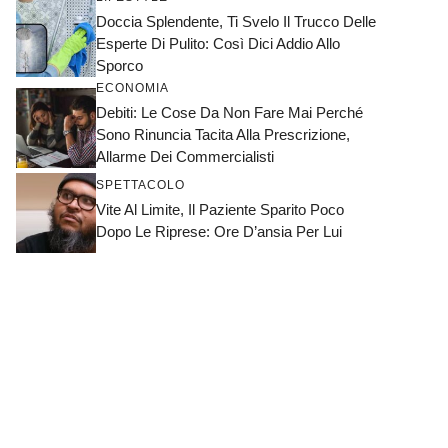
Doccia Splendente, Ti Svelo Il Trucco Delle
Esperte Di Pulito: Così Dici Addio Allo
Sporco
ECONOMIA
Debiti: Le Cose Da Non Fare Mai Perché
Sono Rinuncia Tacita Alla Prescrizione,
Allarme Dei Commercialisti
SPETTACOLO
Vite Al Limite, Il Paziente Sparito Poco
Dopo Le Riprese: Ore D’ansia Per Lui