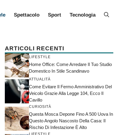
yle
Spettacolo
Sport
Tecnologia
ARTICOLI RECENTI
LIFESTYLE
Home Office: Come Arredare Il Tuo Studio
Domestico In Stile Scandinavo
ATTUALITÀ
Come Evitare Il Fermo Amministrativo Del
Veicolo Grazie Alla Legge 104, Ecco Il
Cavillo
CURIOSITÀ
Questa Mosca Depone Fino A 500 Uova In
Questo Angolo Nascosto Della Casa: Il
Rischio Di Infestazione È Alto
LIFESTYLE