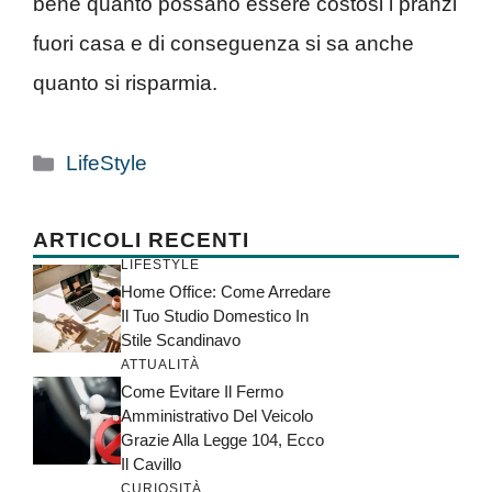
bene quanto possano essere costosi i pranzi
fuori casa e di conseguenza si sa anche
quanto si risparmia.
Categorie
LifeStyle
ARTICOLI RECENTI
LIFESTYLE
Home Office: Come Arredare
Il Tuo Studio Domestico In
Stile Scandinavo
ATTUALITÀ
Come Evitare Il Fermo
Amministrativo Del Veicolo
Grazie Alla Legge 104, Ecco
Il Cavillo
CURIOSITÀ