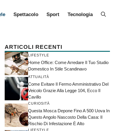
yle
Spettacolo
Sport
Tecnologia
ARTICOLI RECENTI
LIFESTYLE
Home Office: Come Arredare Il Tuo Studio
Domestico In Stile Scandinavo
ATTUALITÀ
Come Evitare Il Fermo Amministrativo Del
Veicolo Grazie Alla Legge 104, Ecco Il
Cavillo
CURIOSITÀ
Questa Mosca Depone Fino A 500 Uova In
Questo Angolo Nascosto Della Casa: Il
Rischio Di Infestazione È Alto
LIFESTYLE