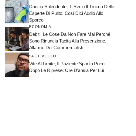
Doccia Splendente, Ti Svelo Il Trucco Delle
Esperte Di Pulito: Così Dici Addio Allo
Sporco
ECONOMIA
Debiti: Le Cose Da Non Fare Mai Perché
Sono Rinuncia Tacita Alla Prescrizione,
Allarme Dei Commercialisti
SPETTACOLO
Vite Al Limite, Il Paziente Sparito Poco
Dopo Le Riprese: Ore D’ansia Per Lui