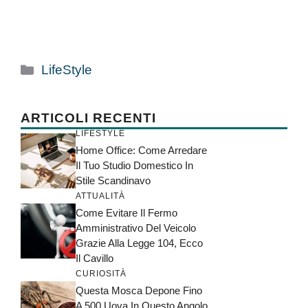
Categorie
LifeStyle
ARTICOLI RECENTI
LIFESTYLE
Home Office: Come Arredare
Il Tuo Studio Domestico In
Stile Scandinavo
ATTUALITÀ
Come Evitare Il Fermo
Amministrativo Del Veicolo
Grazie Alla Legge 104, Ecco
Il Cavillo
CURIOSITÀ
Questa Mosca Depone Fino
A 500 Uova In Questo Angolo