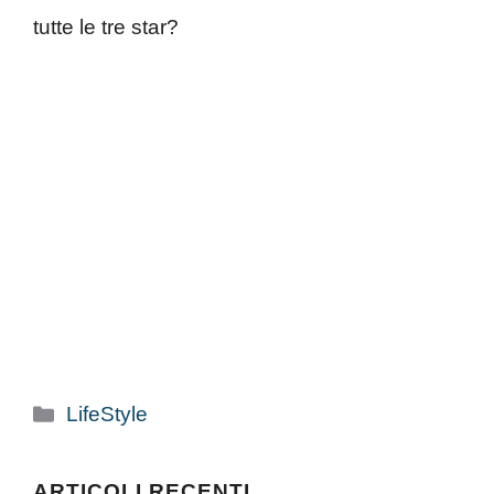
tutte le tre star?
Categorie
LifeStyle
ARTICOLI RECENTI