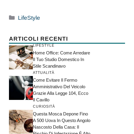
Categorie
LifeStyle
ARTICOLI RECENTI
LIFESTYLE
Home Office: Come Arredare
Il Tuo Studio Domestico In
Stile Scandinavo
ATTUALITÀ
Come Evitare Il Fermo
Amministrativo Del Veicolo
Grazie Alla Legge 104, Ecco
Il Cavillo
CURIOSITÀ
Questa Mosca Depone Fino
A 500 Uova In Questo Angolo
Nascosto Della Casa: Il
Rischio Di Infestazione È Alto