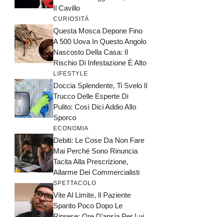
Il Cavillo
CURIOSITÀ
Questa Mosca Depone Fino
A 500 Uova In Questo Angolo
Nascosto Della Casa: Il
Rischio Di Infestazione È Alto
LIFESTYLE
Doccia Splendente, Ti Svelo Il
Trucco Delle Esperte Di
Pulito: Così Dici Addio Allo
Sporco
ECONOMIA
Debiti: Le Cose Da Non Fare
Mai Perché Sono Rinuncia
Tacita Alla Prescrizione,
Allarme Dei Commercialisti
SPETTACOLO
Vite Al Limite, Il Paziente
Sparito Poco Dopo Le
Riprese: Ore D’ansia Per Lui