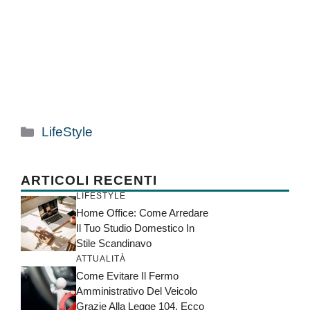
Categorie
LifeStyle
ARTICOLI RECENTI
LIFESTYLE
Home Office: Come Arredare
Il Tuo Studio Domestico In
Stile Scandinavo
ATTUALITÀ
Come Evitare Il Fermo
Amministrativo Del Veicolo
Grazie Alla Legge 104, Ecco