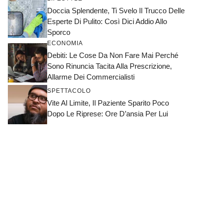
Doccia Splendente, Ti Svelo Il Trucco Delle
Esperte Di Pulito: Così Dici Addio Allo
Sporco
ECONOMIA
Debiti: Le Cose Da Non Fare Mai Perché
Sono Rinuncia Tacita Alla Prescrizione,
Allarme Dei Commercialisti
SPETTACOLO
Vite Al Limite, Il Paziente Sparito Poco
Dopo Le Riprese: Ore D’ansia Per Lui