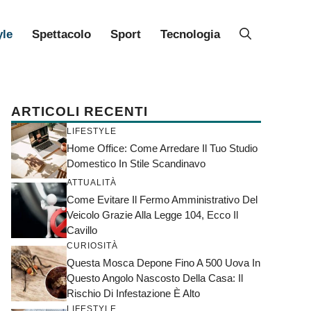
yle
Spettacolo
Sport
Tecnologia
ARTICOLI RECENTI
LIFESTYLE
Home Office: Come Arredare Il Tuo Studio
Domestico In Stile Scandinavo
ATTUALITÀ
Come Evitare Il Fermo Amministrativo Del
Veicolo Grazie Alla Legge 104, Ecco Il
Cavillo
CURIOSITÀ
Questa Mosca Depone Fino A 500 Uova In
Questo Angolo Nascosto Della Casa: Il
Rischio Di Infestazione È Alto
LIFESTYLE