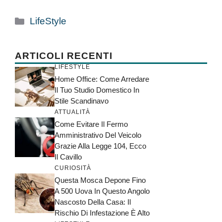
Categorie
LifeStyle
ARTICOLI RECENTI
LIFESTYLE
Home Office: Come Arredare
Il Tuo Studio Domestico In
Stile Scandinavo
ATTUALITÀ
Come Evitare Il Fermo
Amministrativo Del Veicolo
Grazie Alla Legge 104, Ecco
Il Cavillo
CURIOSITÀ
Questa Mosca Depone Fino
A 500 Uova In Questo Angolo
Nascosto Della Casa: Il
Rischio Di Infestazione È Alto