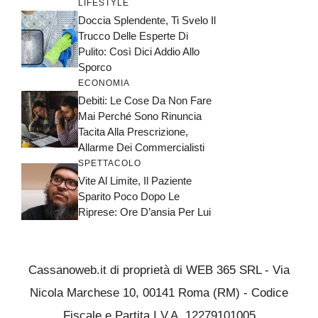
LIFESTYLE
Doccia Splendente, Ti Svelo Il
Trucco Delle Esperte Di
Pulito: Così Dici Addio Allo
Sporco
ECONOMIA
Debiti: Le Cose Da Non Fare
Mai Perché Sono Rinuncia
Tacita Alla Prescrizione,
Allarme Dei Commercialisti
SPETTACOLO
Vite Al Limite, Il Paziente
Sparito Poco Dopo Le
Riprese: Ore D’ansia Per Lui
Cassanoweb.it di proprietà di WEB 365 SRL - Via
Nicola Marchese 10, 00141 Roma (RM) - Codice
Fiscale e Partita I.V.A. 12279101005