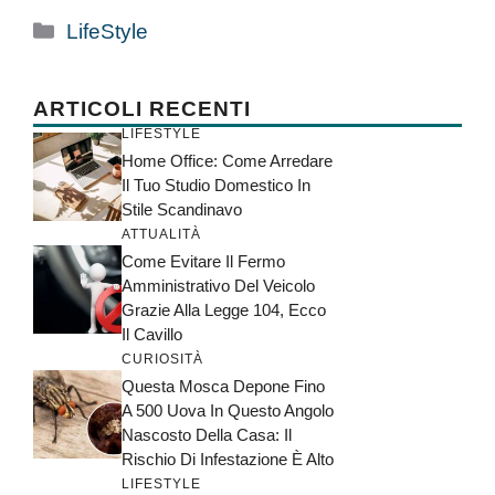
Categorie
LifeStyle
ARTICOLI RECENTI
LIFESTYLE
Home Office: Come Arredare
Il Tuo Studio Domestico In
Stile Scandinavo
ATTUALITÀ
Come Evitare Il Fermo
Amministrativo Del Veicolo
Grazie Alla Legge 104, Ecco
Il Cavillo
CURIOSITÀ
Questa Mosca Depone Fino
A 500 Uova In Questo Angolo
Nascosto Della Casa: Il
Rischio Di Infestazione È Alto
LIFESTYLE