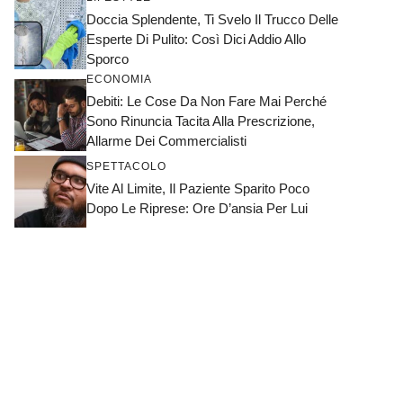
Doccia Splendente, Ti Svelo Il Trucco Delle
Esperte Di Pulito: Così Dici Addio Allo
Sporco
ECONOMIA
Debiti: Le Cose Da Non Fare Mai Perché
Sono Rinuncia Tacita Alla Prescrizione,
Allarme Dei Commercialisti
SPETTACOLO
Vite Al Limite, Il Paziente Sparito Poco
Dopo Le Riprese: Ore D’ansia Per Lui