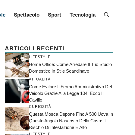
yle
Spettacolo
Sport
Tecnologia
ARTICOLI RECENTI
LIFESTYLE
Home Office: Come Arredare Il Tuo Studio
Domestico In Stile Scandinavo
ATTUALITÀ
Come Evitare Il Fermo Amministrativo Del
Veicolo Grazie Alla Legge 104, Ecco Il
Cavillo
CURIOSITÀ
Questa Mosca Depone Fino A 500 Uova In
Questo Angolo Nascosto Della Casa: Il
Rischio Di Infestazione È Alto
LIFESTYLE