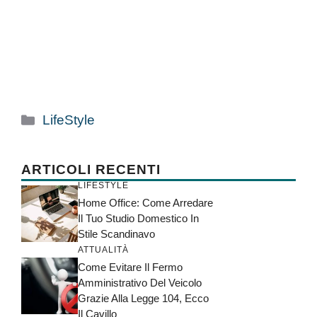
Categorie
LifeStyle
ARTICOLI RECENTI
LIFESTYLE
Home Office: Come Arredare
Il Tuo Studio Domestico In
Stile Scandinavo
ATTUALITÀ
Come Evitare Il Fermo
Amministrativo Del Veicolo
Grazie Alla Legge 104, Ecco
Il Cavillo