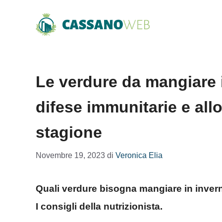
Vai
al
contenuto
Le verdure da mangiare 
difese immunitarie e all
stagione
Novembre 19, 2023
di
Veronica Elia
Quali verdure bisogna mangiare in inver
I consigli della nutrizionista.