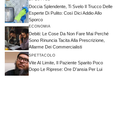
Doccia Splendente, Ti Svelo Il Trucco Delle
Esperte Di Pulito: Così Dici Addio Allo
Sporco
ECONOMIA
Debiti: Le Cose Da Non Fare Mai Perché
Sono Rinuncia Tacita Alla Prescrizione,
Allarme Dei Commercialisti
SPETTACOLO
Vite Al Limite, Il Paziente Sparito Poco
Dopo Le Riprese: Ore D’ansia Per Lui