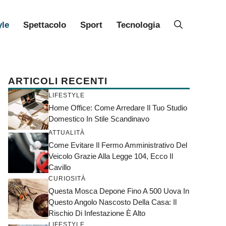
yle
Spettacolo
Sport
Tecnologia
ARTICOLI RECENTI
LIFESTYLE
Home Office: Come Arredare Il Tuo Studio
Domestico In Stile Scandinavo
ATTUALITÀ
Come Evitare Il Fermo Amministrativo Del
Veicolo Grazie Alla Legge 104, Ecco Il
Cavillo
CURIOSITÀ
Questa Mosca Depone Fino A 500 Uova In
Questo Angolo Nascosto Della Casa: Il
Rischio Di Infestazione È Alto
LIFESTYLE