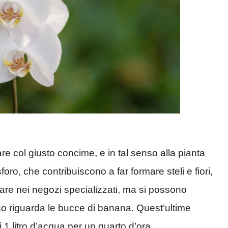
re col giusto concime, e in tal senso alla pianta
foro, che contribuiscono a far formare steli e fiori,
re nei negozi specializzati, ma si possono
so riguarda le bucce di banana. Quest’ultime
i 1 litro d’acqua per un quarto d’ora.