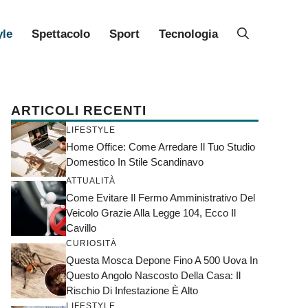
yle
Spettacolo
Sport
Tecnologia
ARTICOLI RECENTI
LIFESTYLE
Home Office: Come Arredare Il Tuo Studio
Domestico In Stile Scandinavo
ATTUALITÀ
Come Evitare Il Fermo Amministrativo Del
Veicolo Grazie Alla Legge 104, Ecco Il
Cavillo
CURIOSITÀ
Questa Mosca Depone Fino A 500 Uova In
Questo Angolo Nascosto Della Casa: Il
Rischio Di Infestazione È Alto
LIFESTYLE