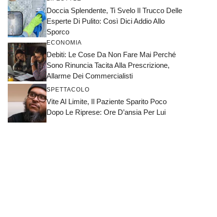
Doccia Splendente, Ti Svelo Il Trucco Delle
Esperte Di Pulito: Così Dici Addio Allo
Sporco
ECONOMIA
Debiti: Le Cose Da Non Fare Mai Perché
Sono Rinuncia Tacita Alla Prescrizione,
Allarme Dei Commercialisti
SPETTACOLO
Vite Al Limite, Il Paziente Sparito Poco
Dopo Le Riprese: Ore D’ansia Per Lui