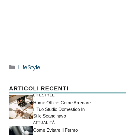
Categorie
LifeStyle
ARTICOLI RECENTI
LIFESTYLE
Home Office: Come Arredare
Il Tuo Studio Domestico In
Stile Scandinavo
ATTUALITÀ
Come Evitare Il Fermo