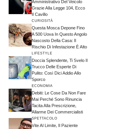
Amministrativo Del Veicolo
Grazie Alla Legge 104, Ecco
Il Cavillo
CURIOSITÀ
Questa Mosca Depone Fino
A 500 Uova In Questo Angolo
Nascosto Della Casa: Il
Rischio Di Infestazione È Alto
LIFESTYLE
Doccia Splendente, Ti Svelo Il
Trucco Delle Esperte Di
Pulito: Così Dici Addio Allo
Sporco
ECONOMIA
Debiti: Le Cose Da Non Fare
Mai Perché Sono Rinuncia
Tacita Alla Prescrizione,
Allarme Dei Commercialisti
SPETTACOLO
Vite Al Limite, Il Paziente