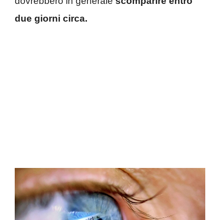
dovrebbero in generale
scomparire entro
due giorni circa.