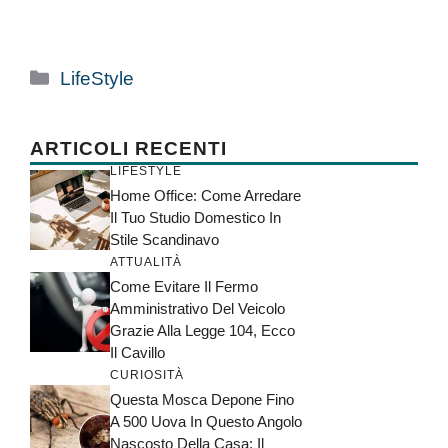
Categorie
LifeStyle
ARTICOLI RECENTI
LIFESTYLE
Home Office: Come Arredare
Il Tuo Studio Domestico In
Stile Scandinavo
ATTUALITÀ
Come Evitare Il Fermo
Amministrativo Del Veicolo
Grazie Alla Legge 104, Ecco
Il Cavillo
CURIOSITÀ
Questa Mosca Depone Fino
A 500 Uova In Questo Angolo
Nascosto Della Casa: Il