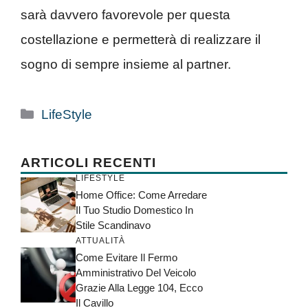
sarà davvero favorevole per questa
costellazione e permetterà di realizzare il
sogno di sempre insieme al partner.
Categorie
LifeStyle
ARTICOLI RECENTI
LIFESTYLE
Home Office: Come Arredare
Il Tuo Studio Domestico In
Stile Scandinavo
ATTUALITÀ
Come Evitare Il Fermo
Amministrativo Del Veicolo
Grazie Alla Legge 104, Ecco
Il Cavillo