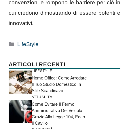
convenzioni e rompono le barriere per ciò in
cui credono dimostrando di essere potenti e
innovativi.
Categorie
LifeStyle
ARTICOLI RECENTI
LIFESTYLE
Home Office: Come Arredare
Il Tuo Studio Domestico In
Stile Scandinavo
ATTUALITÀ
Come Evitare Il Fermo
Amministrativo Del Veicolo
Grazie Alla Legge 104, Ecco
Il Cavillo