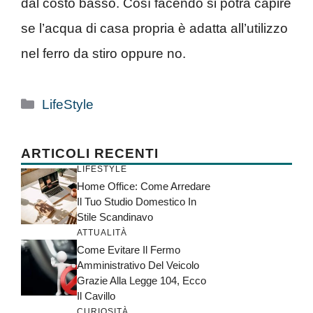
dal costo basso. Così facendo si potrà capire
se l’acqua di casa propria è adatta all’utilizzo
nel ferro da stiro oppure no.
Categorie
LifeStyle
ARTICOLI RECENTI
LIFESTYLE
Home Office: Come Arredare
Il Tuo Studio Domestico In
Stile Scandinavo
ATTUALITÀ
Come Evitare Il Fermo
Amministrativo Del Veicolo
Grazie Alla Legge 104, Ecco
Il Cavillo
CURIOSITÀ