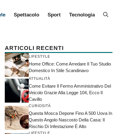
yle
Spettacolo
Sport
Tecnologia
ARTICOLI RECENTI
LIFESTYLE
Home Office: Come Arredare Il Tuo Studio
Domestico In Stile Scandinavo
ATTUALITÀ
Come Evitare Il Fermo Amministrativo Del
Veicolo Grazie Alla Legge 104, Ecco Il
Cavillo
CURIOSITÀ
Questa Mosca Depone Fino A 500 Uova In
Questo Angolo Nascosto Della Casa: Il
Rischio Di Infestazione È Alto
LIFESTYLE