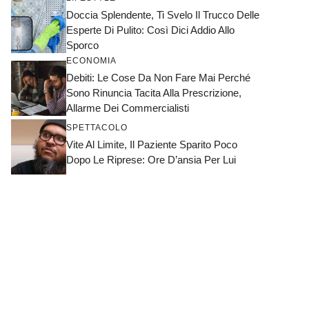
Doccia Splendente, Ti Svelo Il Trucco Delle
Esperte Di Pulito: Così Dici Addio Allo
Sporco
ECONOMIA
Debiti: Le Cose Da Non Fare Mai Perché
Sono Rinuncia Tacita Alla Prescrizione,
Allarme Dei Commercialisti
SPETTACOLO
Vite Al Limite, Il Paziente Sparito Poco
Dopo Le Riprese: Ore D’ansia Per Lui