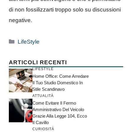
di non fossilizzarti troppo solo su discussioni
negative.
Categorie
LifeStyle
ARTICOLI RECENTI
LIFESTYLE
Home Office: Come Arredare
Il Tuo Studio Domestico In
Stile Scandinavo
ATTUALITÀ
Come Evitare Il Fermo
Amministrativo Del Veicolo
Grazie Alla Legge 104, Ecco
Il Cavillo
CURIOSITÀ