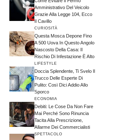
Come Evitare Il Fermo
Amministrativo Del Veicolo
Grazie Alla Legge 104, Ecco
Il Cavillo
CURIOSITÀ
Questa Mosca Depone Fino
A 500 Uova In Questo Angolo
Nascosto Della Casa: Il
Rischio Di Infestazione È Alto
LIFESTYLE
Doccia Splendente, Ti Svelo Il
Trucco Delle Esperte Di
Pulito: Così Dici Addio Allo
Sporco
ECONOMIA
Debiti: Le Cose Da Non Fare
Mai Perché Sono Rinuncia
Tacita Alla Prescrizione,
Allarme Dei Commercialisti
SPETTACOLO