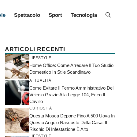
yle
Spettacolo
Sport
Tecnologia
ARTICOLI RECENTI
LIFESTYLE
Home Office: Come Arredare Il Tuo Studio
Domestico In Stile Scandinavo
ATTUALITÀ
Come Evitare Il Fermo Amministrativo Del
Veicolo Grazie Alla Legge 104, Ecco Il
Cavillo
CURIOSITÀ
Questa Mosca Depone Fino A 500 Uova In
Questo Angolo Nascosto Della Casa: Il
Rischio Di Infestazione È Alto
LIFESTYLE