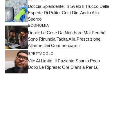
Doccia Splendente, Ti Svelo Il Trucco Delle
Esperte Di Pulito: Così Dici Addio Allo
Sporco
ECONOMIA
Debiti: Le Cose Da Non Fare Mai Perché
Sono Rinuncia Tacita Alla Prescrizione,
Allarme Dei Commercialisti
SPETTACOLO
Vite Al Limite, Il Paziente Sparito Poco
Dopo Le Riprese: Ore D’ansia Per Lui