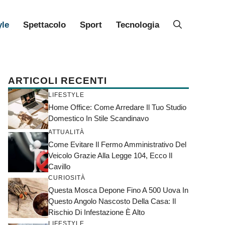
yle
Spettacolo
Sport
Tecnologia
ARTICOLI RECENTI
LIFESTYLE
Home Office: Come Arredare Il Tuo Studio
Domestico In Stile Scandinavo
ATTUALITÀ
Come Evitare Il Fermo Amministrativo Del
Veicolo Grazie Alla Legge 104, Ecco Il
Cavillo
CURIOSITÀ
Questa Mosca Depone Fino A 500 Uova In
Questo Angolo Nascosto Della Casa: Il
Rischio Di Infestazione È Alto
LIFESTYLE