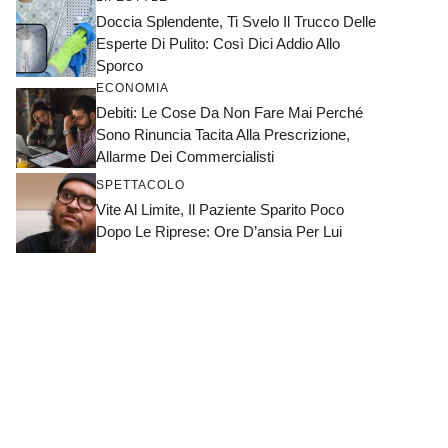
Doccia Splendente, Ti Svelo Il Trucco Delle
Esperte Di Pulito: Così Dici Addio Allo
Sporco
ECONOMIA
Debiti: Le Cose Da Non Fare Mai Perché
Sono Rinuncia Tacita Alla Prescrizione,
Allarme Dei Commercialisti
SPETTACOLO
Vite Al Limite, Il Paziente Sparito Poco
Dopo Le Riprese: Ore D’ansia Per Lui