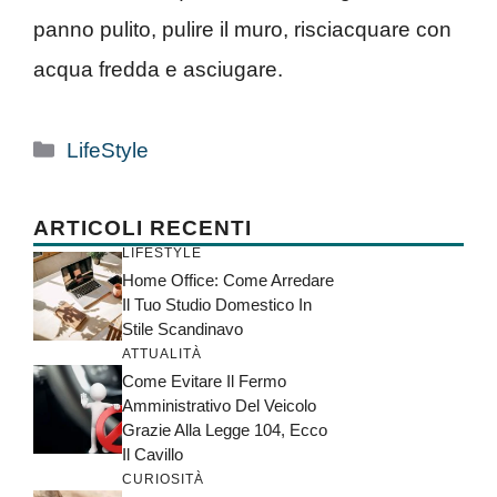
panno pulito, pulire il muro, risciacquare con
acqua fredda e asciugare.
Categorie
LifeStyle
ARTICOLI RECENTI
LIFESTYLE
Home Office: Come Arredare
Il Tuo Studio Domestico In
Stile Scandinavo
ATTUALITÀ
Come Evitare Il Fermo
Amministrativo Del Veicolo
Grazie Alla Legge 104, Ecco
Il Cavillo
CURIOSITÀ