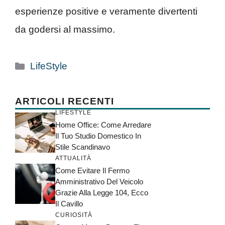
esperienze positive e veramente divertenti
da godersi al massimo.
Categorie
LifeStyle
ARTICOLI RECENTI
LIFESTYLE
Home Office: Come Arredare
Il Tuo Studio Domestico In
Stile Scandinavo
ATTUALITÀ
Come Evitare Il Fermo
Amministrativo Del Veicolo
Grazie Alla Legge 104, Ecco
Il Cavillo
CURIOSITÀ