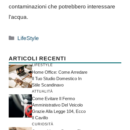
contaminazioni che potrebbero interessare
l’acqua.
Categorie
LifeStyle
ARTICOLI RECENTI
LIFESTYLE
Home Office: Come Arredare
Il Tuo Studio Domestico In
Stile Scandinavo
ATTUALITÀ
Come Evitare Il Fermo
Amministrativo Del Veicolo
Grazie Alla Legge 104, Ecco
Il Cavillo
CURIOSITÀ