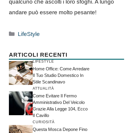
qualcuno che ascolti i loro sfoghi. A lungo
andare può essere molto pesante!
Categorie
LifeStyle
ARTICOLI RECENTI
LIFESTYLE
Home Office: Come Arredare
Il Tuo Studio Domestico In
Stile Scandinavo
ATTUALITÀ
Come Evitare Il Fermo
Amministrativo Del Veicolo
Grazie Alla Legge 104, Ecco
Il Cavillo
CURIOSITÀ
Questa Mosca Depone Fino