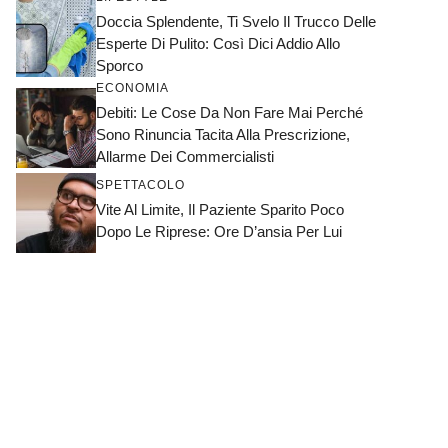
Doccia Splendente, Ti Svelo Il Trucco Delle
Esperte Di Pulito: Così Dici Addio Allo
Sporco
ECONOMIA
Debiti: Le Cose Da Non Fare Mai Perché
Sono Rinuncia Tacita Alla Prescrizione,
Allarme Dei Commercialisti
SPETTACOLO
Vite Al Limite, Il Paziente Sparito Poco
Dopo Le Riprese: Ore D’ansia Per Lui