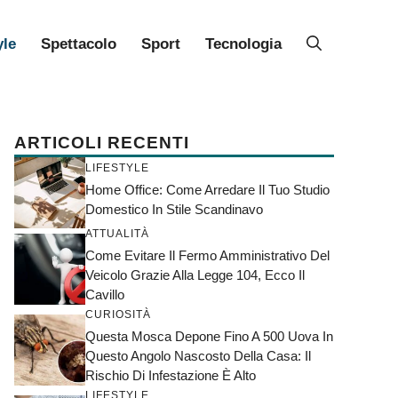
yle
Spettacolo
Sport
Tecnologia
ARTICOLI RECENTI
LIFESTYLE
Home Office: Come Arredare Il Tuo Studio
Domestico In Stile Scandinavo
ATTUALITÀ
Come Evitare Il Fermo Amministrativo Del
Veicolo Grazie Alla Legge 104, Ecco Il
Cavillo
CURIOSITÀ
Questa Mosca Depone Fino A 500 Uova In
Questo Angolo Nascosto Della Casa: Il
Rischio Di Infestazione È Alto
LIFESTYLE