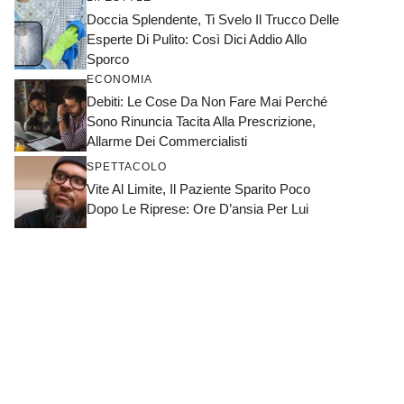
Doccia Splendente, Ti Svelo Il Trucco Delle
Esperte Di Pulito: Così Dici Addio Allo
Sporco
ECONOMIA
Debiti: Le Cose Da Non Fare Mai Perché
Sono Rinuncia Tacita Alla Prescrizione,
Allarme Dei Commercialisti
SPETTACOLO
Vite Al Limite, Il Paziente Sparito Poco
Dopo Le Riprese: Ore D’ansia Per Lui