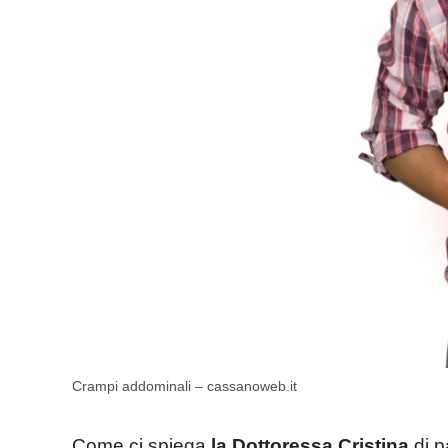
Crampi addominali – cassanoweb.it
Come ci spiega
la Dottoressa Cristina
di p