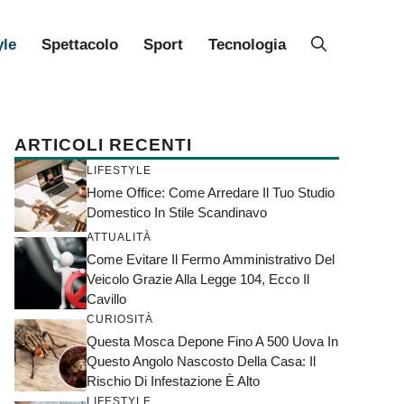
yle
Spettacolo
Sport
Tecnologia
ARTICOLI RECENTI
LIFESTYLE
Home Office: Come Arredare Il Tuo Studio
Domestico In Stile Scandinavo
ATTUALITÀ
Come Evitare Il Fermo Amministrativo Del
Veicolo Grazie Alla Legge 104, Ecco Il
Cavillo
CURIOSITÀ
Questa Mosca Depone Fino A 500 Uova In
Questo Angolo Nascosto Della Casa: Il
Rischio Di Infestazione È Alto
LIFESTYLE